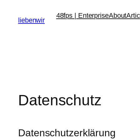
Zum
48fps | Enterprise
About
Arti
Inhalt
liebenwir
springen
Datenschutz
Datenschutzerklärung