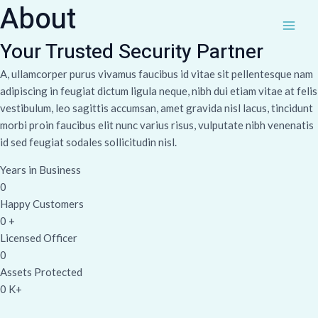
About
Skip
MAI
to
ME
content
Your Trusted Security Partner
A, ullamcorper purus vivamus faucibus id vitae sit pellentesque nam
adipiscing in feugiat dictum ligula neque, nibh dui etiam vitae at felis
vestibulum, leo sagittis accumsan, amet gravida nisl lacus, tincidunt
morbi proin faucibus elit nunc varius risus, vulputate nibh venenatis
id sed feugiat sodales sollicitudin nisl.
Years in Business
0
Happy Customers
0
+
Licensed Officer
0
Assets Protected
0
K+