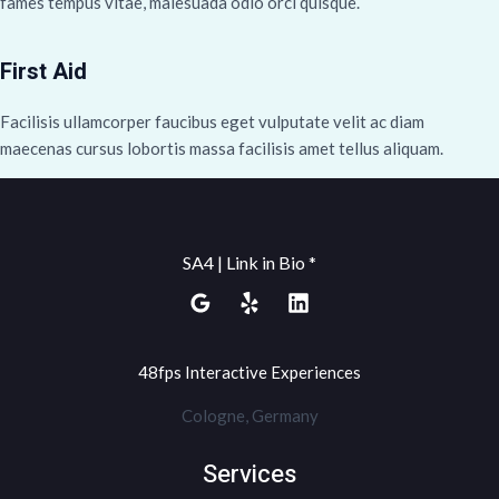
fames tempus vitae, malesuada odio orci quisque.
First Aid
Facilisis ullamcorper faucibus eget vulputate velit ac diam
maecenas cursus lobortis massa facilisis amet tellus aliquam.
SA4 | Link in Bio *
48fps Interactive Experiences
Cologne, Germany
Services