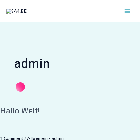
Skip
MAI
to
ME
content
admin
Hallo Welt!
Hallo
Welt!
1 Comment
/
Allgemein
/
admin