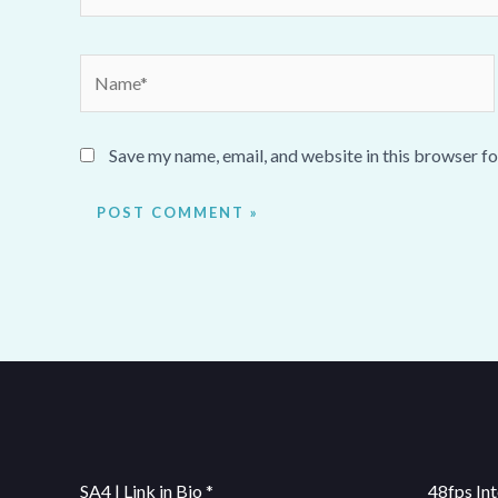
Name*
Save my name, email, and website in this browser fo
SA4 | Link in Bio *
48fps Int