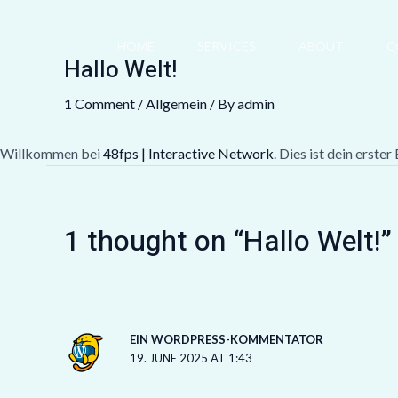
Skip
to
HOME
SERVICES
ABOUT
C
content
Hallo Welt!
1 Comment
/
Allgemein
/ By
admin
Willkommen bei
48fps | Interactive Network
. Dies ist dein erst
1 thought on “Hallo Welt!”
EIN WORDPRESS-KOMMENTATOR
19. JUNE 2025 AT 1:43